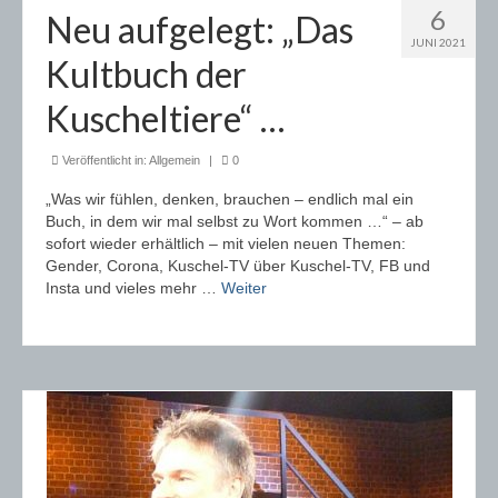
6
Neu aufgelegt: „Das
Wochenschau
JUNI 2021
Kultbuch der
99 Grad
Kuscheltiere“ …
… KULTBUCH
Veröffentlicht in:
Allgemein
|
0
Hier geht´s direkt zum Kultbuch …
„Was wir fühlen, denken, brauchen – endlich mal ein
Wer schreibt denn sowas?
Buch, in dem wir mal selbst zu Wort kommen …“ – ab
sofort wieder erhältlich – mit vielen neuen Themen:
Plüschzone – von A wie Abstammung bis Z wie
Gender, Corona, Kuschel-TV über Kuschel-TV, FB und
„beim Zoll“
Insta und vieles mehr …
Weiter
Office: Dürfen Kuscheltiere mit ins Büro?
Sex: Dürfen Kuscheltiere zuschauen?
Urlaub: Welches Kuscheltier darf mit?
Warum wir Kuscheltiere so sehr lieben …