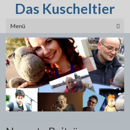
Das Kuscheltier
Menü
Star-Club
Elisabeth Heinemann
Sarah Straub
Jaimi Faulkner
Prashant und Frank
Frank Montenbruck
Cécile Verny
Volker Flöckelt