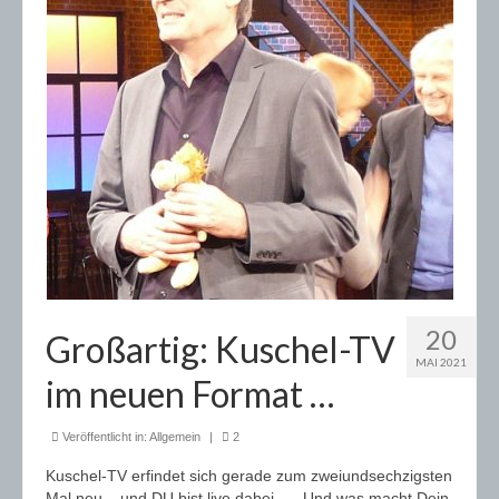
Über uns
Impressum
20
Großartig: Kuschel-TV
MAI 2021
im neuen Format …
Veröffentlicht in:
Allgemein
|
2
Kuschel-TV erfindet sich gerade zum zweiundsechzigsten
Mal neu – und DU bist live dabei …. Und was macht Dein